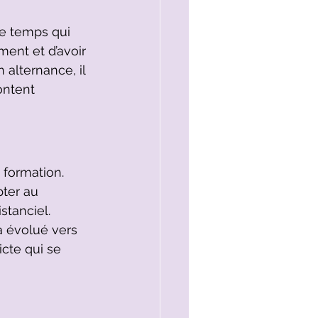
e temps qui 
ent et d’avoir 
alternance, il 
ontent 
formation. 
pter au 
stanciel. 
a évolué vers 
icte qui se 