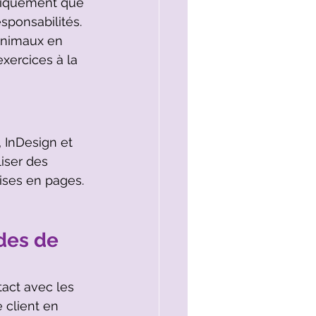
atiquement que 
sponsabilités. 
Animaux en 
exercices à la 
, InDesign et 
liser des 
mises en pages. 
des de 
act avec les 
e client en 