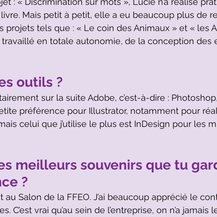
et : « Discrimination sur mots », Lucie n’a réalisé pr
ivre. Mais petit à petit, elle a eu beaucoup plus de re
projets tels que : « Le coin des Animaux » et « les 
 a travaillé en totale autonomie, de la conception des 
es outils ?
itairement sur la suite Adobe, c’est-à-dire : Photoshop
e petite préférence pour Illustrator, notamment pour réa
mais celui que j’utilise le plus est InDesign pour les 
es meilleurs souvenirs que tu gar
nce ?
t au Salon de la FFEO. J’ai beaucoup apprécié le cont
s. C’est vrai qu’au sein de l’entreprise, on n’a jamais l