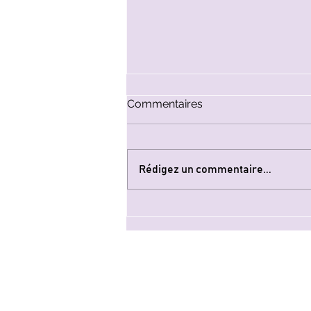
Commentaires
Rédigez un commentaire...
Françoise, musicienne non-
voyante.