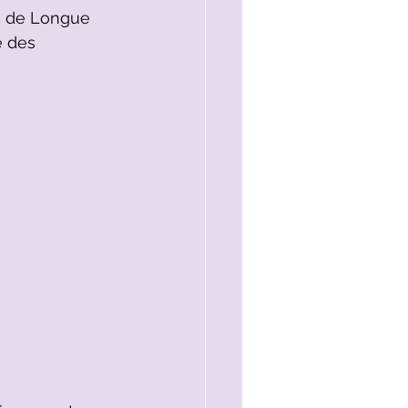
le de Longue 
e des 