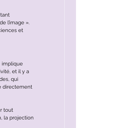
tant 
de l’image ». 
ciences et 
i implique 
té, et il y a 
es, qui 
e directement 
r tout 
, la projection 