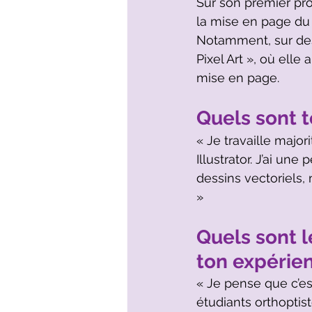
Sur son premier proj
la mise en page du l
Notamment, sur des 
Pixel Art », où elle
mise en page.
Quels sont t
« Je travaille major
Illustrator. J’ai un
dessins vectoriels, 
»
Quels sont l
ton expérie
« Je pense que c’es
étudiants orthoptiste