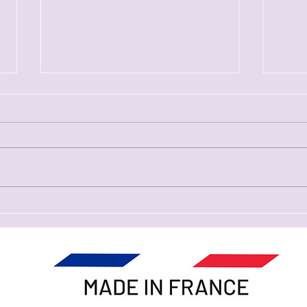
Tém
Les AESH, acteurs de
l'école inclusive