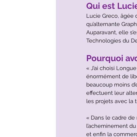
Qui est Luci
Lucie Greco, âgée d
qu’alternante Graphi
Auparavant, elle s’
Technologies du Des
Pourquoi avo
« J’ai choisi Longue
énormément de libert
beaucoup moins d’e
effectuent leur alt
les projets avec la
« Dans le cadre de 
l’acheminement du pr
et enfin la commerci