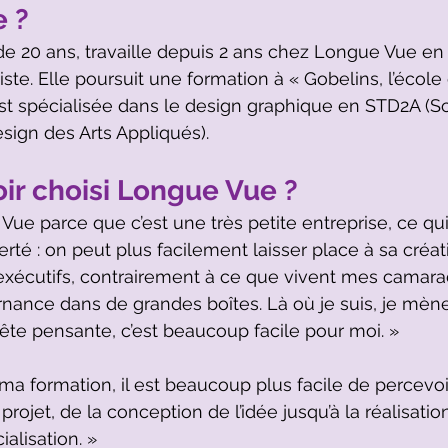
e ?
e 20 ans, travaille depuis 2 ans chez Longue Vue en 
ste. Elle poursuit une formation à « Gobelins, l’école 
est spécialisée dans le design graphique en STD2A (S
ign des Arts Appliqués).
ir choisi Longue Vue ?
 Vue parce que c’est une très petite entreprise, ce qu
é : on peut plus facilement laisser place à sa créativi
xécutifs, contrairement à ce que vivent mes camarad
ernance dans de grandes boîtes. Là où je suis, je mèn
 tête pensante, c’est beaucoup facile pour moi. »
ma formation, il est beaucoup plus facile de percevoi
ojet, de la conception de l’idée jusqu’à la réalisation
alisation. »