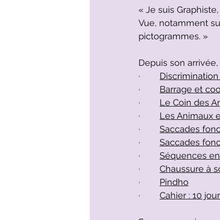
« Je suis Graphiste
Vue, notamment sur 
pictogrammes. »
Depuis son arrivée, 
·        
Discrimination
·        
Barrage et co
·        
Le Coin des A
·        
Les Animaux en
·        
Saccades fonct
·        
Saccades fonc
·        
Séquences en 
·        
Chaussure à s
·        
Pindho
·        
Cahier : 10 jo