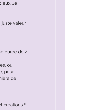
 eux. Je 
juste valeur, 
ne durée de 2 
es, ou 
e, pour 
nière de 
 créations !!!