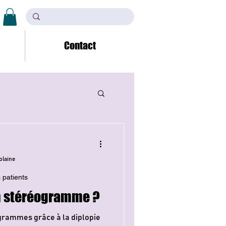
Contact
olaine
 patients
n stéréogramme ?
grammes grâce à la diplopie