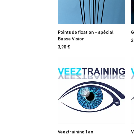
Points de fixation - spécial
G
Basse Vision
P
2
Prix
3,90 €
Veeztraining 1 an
V