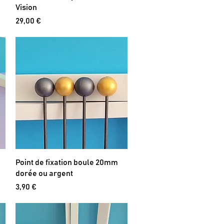
Vision
Prix
29,00 €
Point de fixation boule 20mm
dorée ou argent
Prix
3,90 €