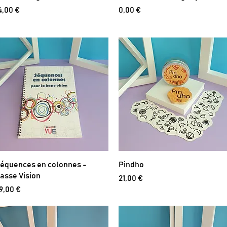
rix
Prix
4,00 €
0,00 €
équences en colonnes -
Pindho
asse Vision
Prix
21,00 €
rix
9,00 €