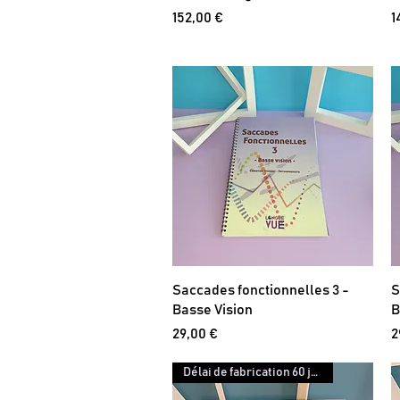
Prix
P
152,00 €
1
Saccades fonctionnelles 3 -
S
Basse Vision
B
Prix
P
29,00 €
2
Délai de fabrication 60 jours