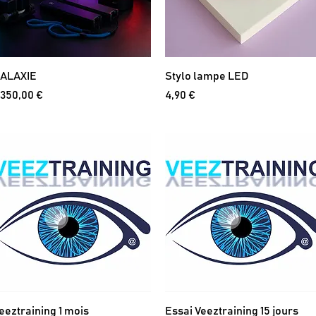
ALAXIE
Stylo lampe LED
rix
Prix
 350,00 €
4,90 €
eeztraining 1 mois
Essai Veeztraining 15 jours