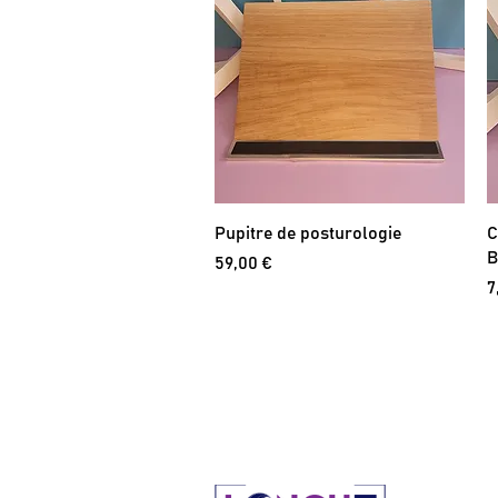
Pupitre de posturologie
C
B
Prix
59,00 €
P
7