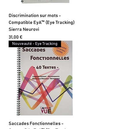
Discrimination sur mots -
Compatible EyA™ (Eye Tracking)
Sierra Neurovi
Prix
31,00 €
Nouveauté - Eye Tracking
Saccades Fonctionnelles -