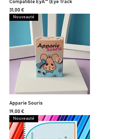
Compatible EyA™ (Eye Track
Prix
31,00 €
Nouveauté
Apparie Souris
Prix
19,00 €
Nouveauté