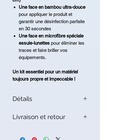
Une face en bambou ultra-douce
pour appliquer le produit et
garantir une désinfection parfaite
en 30 secondes
Une face en microfibre spéciale
essuie-lunettes
pour éliminer les
traces et faire briller vos
équipements.
Un kit essentiel pour un matériel
toujours propre et impeccable !
Détails
Kit de nettoyage Ortho’Clean :
Livraison et retour
1 flacon de spray Anios Surfa’Safe
Premium ( 750 ml)
Livraison sous 5 à 7 jours, retour et
1 flacon vide de 100 ml avec un
remboursement pendant 30 jours,
entonnoir adapté