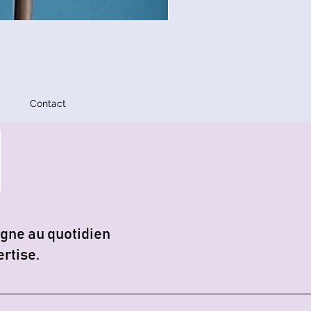
Saccades Fonctionnelles - C
Prix
31,00 €
Contact
gne au quotidien
ertise.