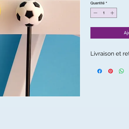
Quantité
*
Aj
Livraison et re
Livraison en 5 à 7 jou
Retour et rembours
30 jours