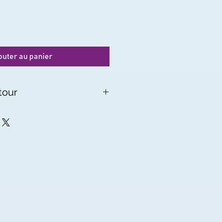
outer au panier
tour
rs.
ement sur simple demande sous