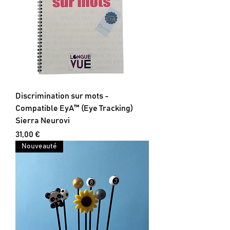
Discrimination sur mots -
Compatible EyA™ (Eye Tracking)
Sierra Neurovi
Prix
31,00 €
Nouveauté