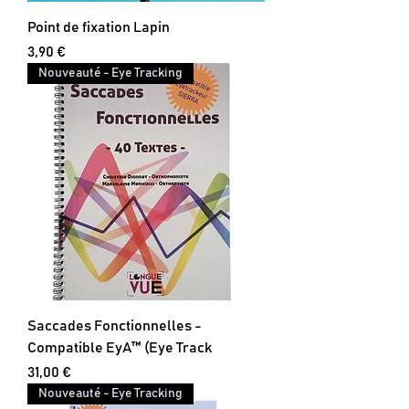
Point de fixation Lapin
Prix
3,90 €
Nouveauté - Eye Tracking
Saccades Fonctionnelles -
Compatible EyA™ (Eye Track
Prix
31,00 €
Nouveauté - Eye Tracking