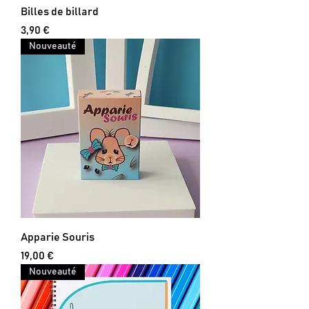
Billes de billard
Prix
3,90 €
Nouveauté
Apparie Souris
Prix
19,00 €
Nouveauté