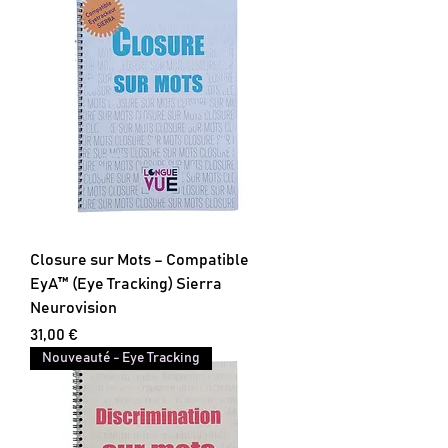
Closure sur Mots – Compatible
EyA™ (Eye Tracking) Sierra
Neurovision
Prix
31,00 €
Nouveauté - Eye Tracking